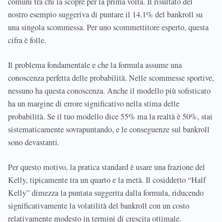
comuni tra chi la scopre per la prima volta. Il risultato del
nostro esempio suggeriva di puntare il 14.1% del bankroll su
una singola scommessa. Per uno scommettitore esperto, questa
cifra è folle.
Il problema fondamentale e che la formula assume una
conoscenza perfetta delle probabilità. Nelle scommesse sportive,
nessuno ha questa conoscenza. Anche il modello più sofisticato
ha un margine di errore significativo nella stima delle
probabilità. Se il tuo modello dice 55% ma la realtà è 50%, stai
sistematicamente sovrapuntando, e le conseguenze sul bankroll
sono devastanti.
Per questo motivo, la pratica standard è usare una frazione del
Kelly, tipicamente tra un quarto e la metà. Il cosiddetto “Half
Kelly” dimezza la puntata suggerita dalla formula, riducendo
significativamente la volatilità del bankroll con un costo
relativamente modesto in termini di crescita ottimale.