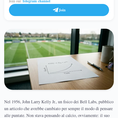
Telegram channel
Join our
Join
Nel 1956, John Larry Kelly Jr., un fisico dei Bell Labs, pubblico
un articolo che avrebbe cambiato per sempre il modo di pensare
alle puntate. Non stava pensando al calcio, ovviamente: il suo