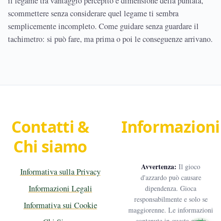
il legame tra vantaggio percepito e dimensione della puntata,
scommettere senza considerare quel legame ti sembra
semplicemente incompleto. Come guidare senza guardare il
tachimetro: si può fare, ma prima o poi le conseguenze arrivano.
Contatti &
Informazioni
Chi siamo
Avvertenza:
Il gioco
Informativa sulla Privacy
d'azzardo può causare
Informazioni Legali
dipendenza. Gioca
responsabilmente e solo se
Informativa sui Cookie
maggiorenne. Le informazioni
contenute in questa guida