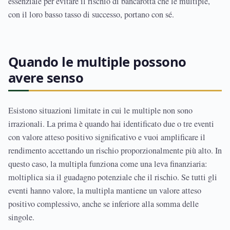
essenziale per evitare il rischio di bancarotta che le multiple,
con il loro basso tasso di successo, portano con sé.
Quando le multiple possono
avere senso
Esistono situazioni limitate in cui le multiple non sono
irrazionali. La prima è quando hai identificato due o tre eventi
con valore atteso positivo significativo e vuoi amplificare il
rendimento accettando un rischio proporzionalmente più alto. In
questo caso, la multipla funziona come una leva finanziaria:
moltiplica sia il guadagno potenziale che il rischio. Se tutti gli
eventi hanno valore, la multipla mantiene un valore atteso
positivo complessivo, anche se inferiore alla somma delle
singole.