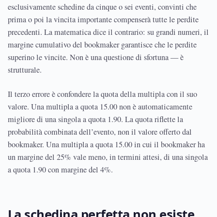
esclusivamente schedine da cinque o sei eventi, convinti che
prima o poi la vincita importante compenserà tutte le perdite
precedenti. La matematica dice il contrario: su grandi numeri, il
margine cumulativo del bookmaker garantisce che le perdite
superino le vincite. Non è una questione di sfortuna — è
strutturale.
Il terzo errore è confondere la quota della multipla con il suo
valore. Una multipla a quota 15.00 non è automaticamente
migliore di una singola a quota 1.90. La quota riflette la
probabilità combinata dell’evento, non il valore offerto dal
bookmaker. Una multipla a quota 15.00 in cui il bookmaker ha
un margine del 25% vale meno, in termini attesi, di una singola
a quota 1.90 con margine del 4%.
La schedina perfetta non esiste,