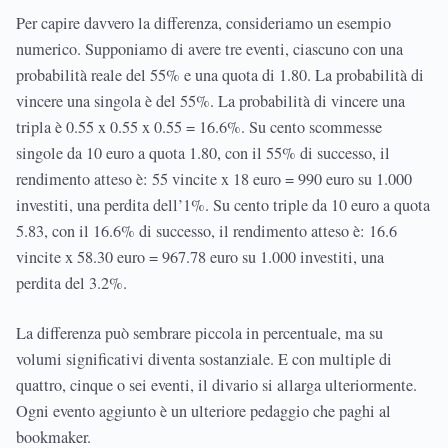
Per capire davvero la differenza, consideriamo un esempio
numerico. Supponiamo di avere tre eventi, ciascuno con una
probabilità reale del 55% e una quota di 1.80. La probabilità di
vincere una singola è del 55%. La probabilità di vincere una
tripla è 0.55 x 0.55 x 0.55 = 16.6%. Su cento scommesse
singole da 10 euro a quota 1.80, con il 55% di successo, il
rendimento atteso è: 55 vincite x 18 euro = 990 euro su 1.000
investiti, una perdita dell’1%. Su cento triple da 10 euro a quota
5.83, con il 16.6% di successo, il rendimento atteso è: 16.6
vincite x 58.30 euro = 967.78 euro su 1.000 investiti, una
perdita del 3.2%.
La differenza può sembrare piccola in percentuale, ma su
volumi significativi diventa sostanziale. E con multiple di
quattro, cinque o sei eventi, il divario si allarga ulteriormente.
Ogni evento aggiunto è un ulteriore pedaggio che paghi al
bookmaker.