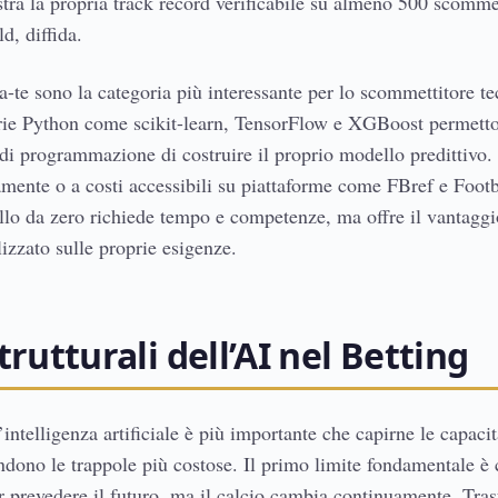
stra la propria track record verificabile su almeno 500 scomme
d, diffida.
da-te sono la categoria più interessante per lo scommettitore t
rie Python come scikit-learn, TensorFlow e XGBoost permett
i programmazione di costruire il proprio modello predittivo. 
tamente o a costi accessibili su piattaforme come FBref e Foot
lo da zero richiede tempo e competenze, ma offre il vantaggi
izzato sulle proprie esigenze.
Strutturali dell’AI nel Betting
l’intelligenza artificiale è più importante che capirne le capaci
ndono le trappole più costose. Il primo limite fondamentale è 
er prevedere il futuro, ma il calcio cambia continuamente. Tra