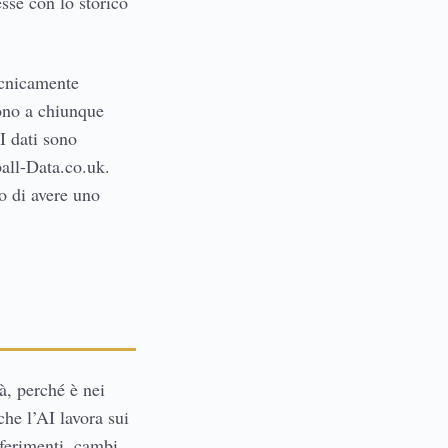
sse con lo storico
ecnicamente
ono a chiunque
I dati sono
ball-Data.co.uk.
o di avere uno
tà, perché è nei
che l’AI lavora sui
sferimenti, cambi