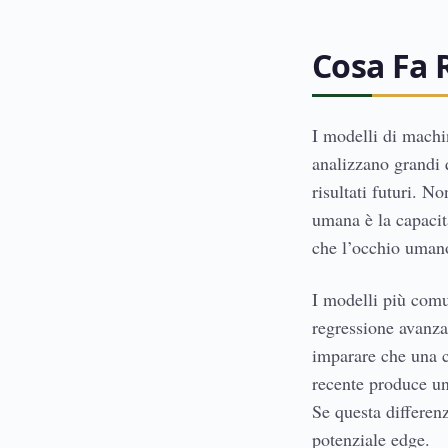
Cosa Fa 
I modelli di machi
analizzano grandi q
risultati futuri. N
umana è la capacit
che l’occhio umano
I modelli più comun
regressione avanzat
imparare che una c
recente produce un
Se questa differenz
potenziale edge.