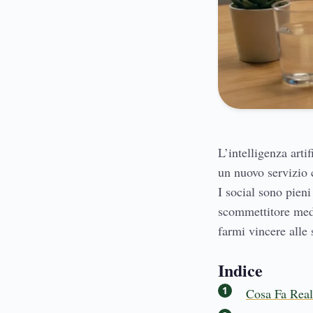
L’intelligenza arti
un nuovo servizio 
I social sono pieni
scommettitore medi
farmi vincere all
Indice
Cosa Fa Real