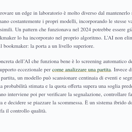
trovare un edge in laboratorio è molto diverso dal mantenerlo 
no costantemente i propri modelli, incorporando le stesse va
simili. Un pattern che funzionava nel 2024 potrebbe essere gi
kmaker lo ha incorporato nel proprio algoritmo. L’AI non eli
l bookmaker: la porta a un livello superiore.
ncreta dell’AI che funziona bene è lo screening automatico de
supporto eccezionale per
come analizzare una partita
. Invece d
artita, un modello può scansionare centinaia di eventi e segn
la probabilità stimata e la quota offerta supera una soglia pred
 interviene poi per verificare la segnalazione, controllare fat
a e decidere se piazzare la scommessa. È un sistema ibrido dov
a il controllo qualità.