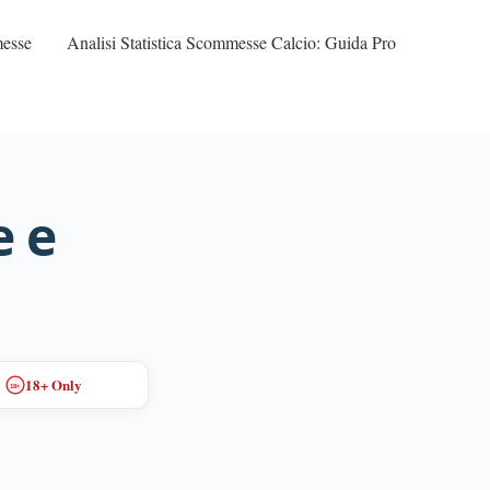
messe
Analisi Statistica Scommesse Calcio: Guida Pro
e e
18+ Only
18+