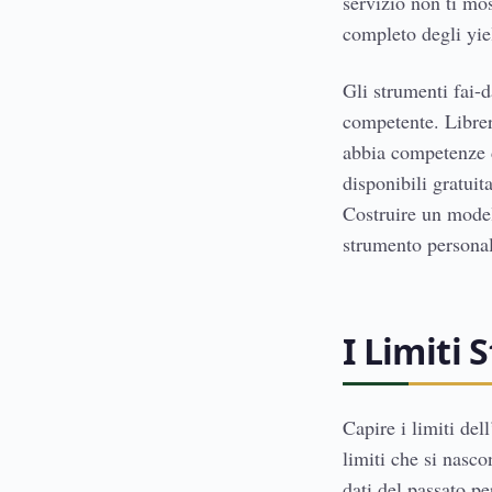
servizio non ti mo
completo degli yiel
Gli strumenti fai-
competente. Libre
abbia competenze d
disponibili gratui
Costruire un model
strumento personal
I Limiti 
Capire i limiti del
limiti che si nasco
dati del passato p