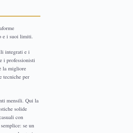
taforme
e i suoi limiti.
 integrati e i
 i professionisti
è la migliore
e tecniche per
ti mensili. Qui la
stiche solide
casuali con
è semplice: se un